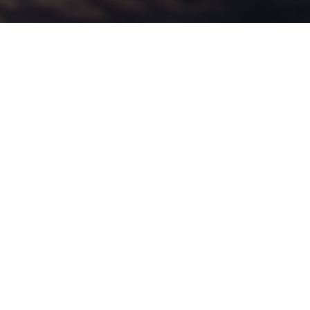
تواصل معنا
موبيل:
01000996529
•
01030131323
البريد الالكترونى:
info@i-semicolon.com